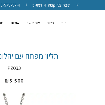
תובל 52 קומה 4 רמת-גן
03-575757-4
Skip
to
בית
בלוג
צור קשר
אודות
טבע
content
תליון מפתח עם יהלומים –
PZ033
₪
5,500