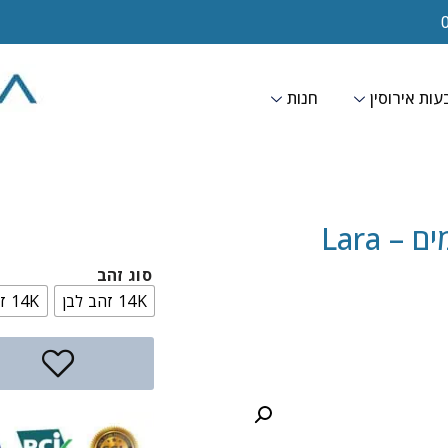
ות אירוסין
חנות
 Lara
סוג זהב
14K זהב לבן
14K זהב צהוב