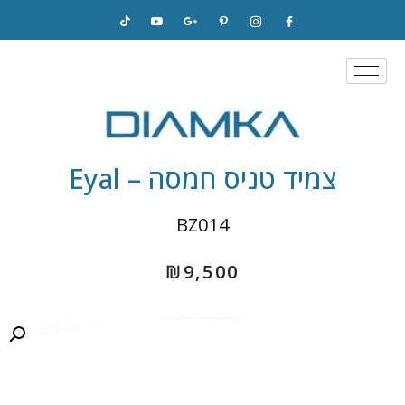
Skip
to
content
צמיד טניס חמסה – Eyal
BZ014
₪
9,500