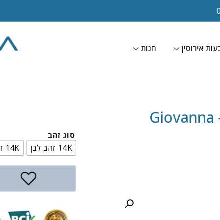
ות אירוסין
חנות
G
סוג זהב
14K זהב לבן
14K זהב צהוב