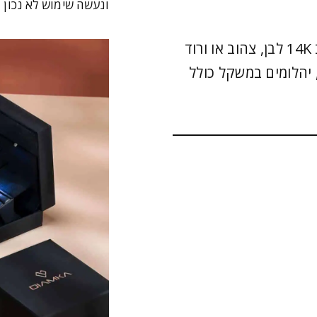
ונעשה שימוש לא נכון 
צמיד טניס דגם שיניים- Giovanna, זהב 14K לבן, צהוב או ורוד
בץ 98 יהלומים (1.30 מ"מ), יהלומים במשקל כולל