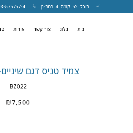
תובל 52 קומה 4 רמת-גן
03-575757-4
Skip
to
בית
בלוג
צור קשר
אודות
טבע
content
צמיד טניס דגם שיניים- iovanna
BZ022
₪
7,500