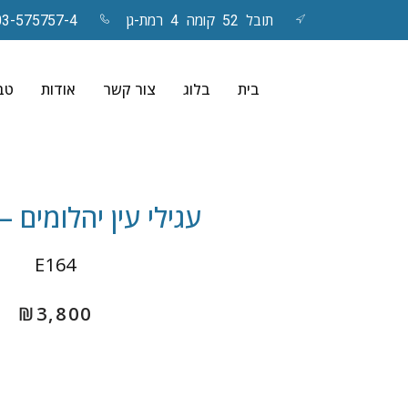
תובל 52 קומה 4 רמת-גן
03-575757-4
Skip
to
בית
בלוג
צור קשר
אודות
טבע
content
עגילי עין יהלומים – rielle
E164
₪
3,800