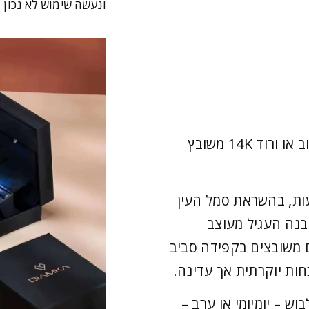
ונעשה שימוש לא נכון 
עגילי עין יהלומים – Brielle זהב לבן, צהוב או ורוד 14K משובץ
עות, בהשראת סמל העין
בנה העגיל מעוצב
ם משובצים בקפידה סביב
חות יוקרתית אך עדינה.
ש – יומיומי או ערב –