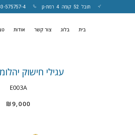
תובל 52 קומה 4 רמת-גן
03-575757-4
Skip
to
בית
בלוג
צור קשר
אודות
טבע
content
עגילי חישוק יהלומים-
E003A
₪
9,000