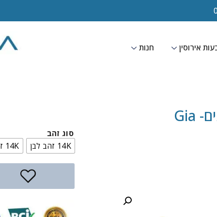
ות אירוסין
חנות
 Gia
סוג זהב
14K זהב לבן
14K זהב צהוב