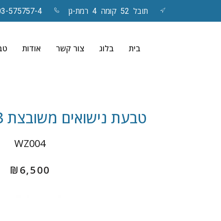
תובל 52 קומה 4 רמת-גן
03-575757-4
Skip
to
בית
בלוג
צור קשר
אודות
טבע
content
טבעת נישואים משובצת 3 שורות- Shira
WZ004
₪
6,500