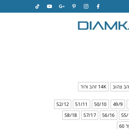
14K זהב ורוד
52/12
51/11
50/10
49/9
58/18
57/17
56/16
55/
60