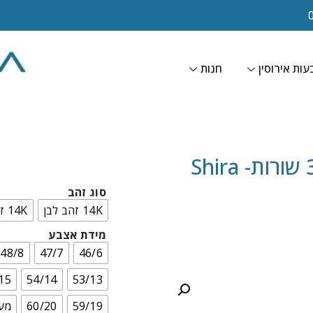
ות אירוסין
חנות
סוג זהב
14K זהב לבן
14K זהב צהוב
מידת אצבע
48/8
47/7
46/6
15
54/14
53/13
59/19
60/20
מעל 