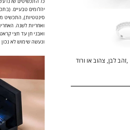
כל התכשיטים שלנו עש
יהלומים טבעיים. (בתכ
סינטטיות), התכשיט מג
ואבני חן עד חצי קרא
ונעשה שימוש לא נכון 
טבעת נישואים משובצת 3 שורות- Shira ,זהב לבן, צהוב או ורוד