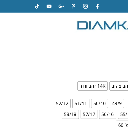
14K זהב ורוד
52/12
51/11
50/10
49/9
58/18
57/17
56/16
55/
60