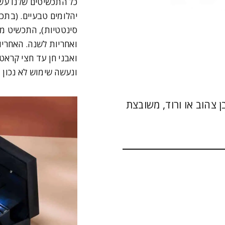
כל התכשיטים שלנו עש
יהלומים טבעיים. (בתכ
סינטטיות), התכשיט מג
ואבני חן עד חצי קרא
ונעשה שימוש לא נכון 
בים, זהב 14 קראט לבן צהוב או ורוד, משובצת