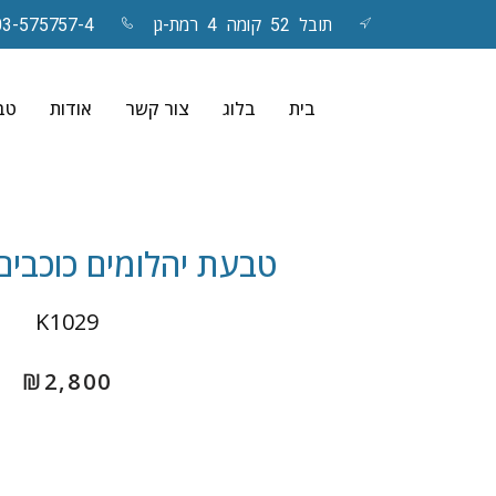
תובל 52 קומה 4 רמת-גן
03-575757-4
Skip
to
בית
בלוג
צור קשר
אודות
טבע
content
טבעת יהלומים כוכבים – nna
K1029
₪
2,800