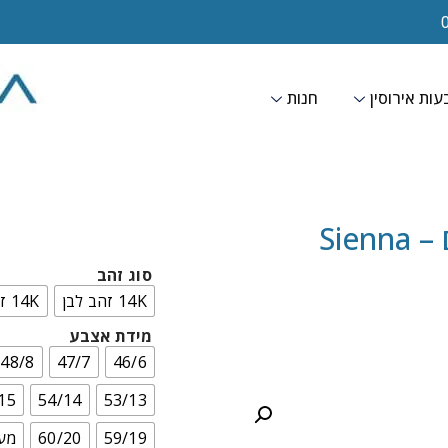
ות אירוסין
חנות
Sie
סוג זהב
14K זהב לבן
14K זהב צהוב
מידת אצבע
48/8
47/7
46/6
15
54/14
53/13
59/19
60/20
מעל 