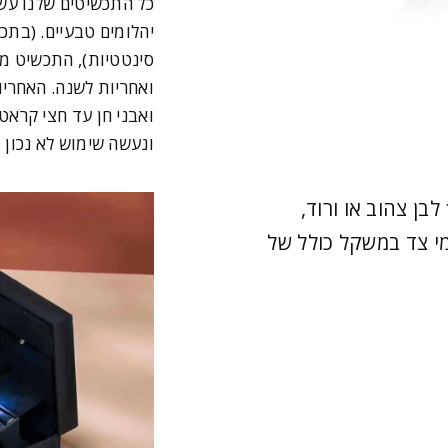
כל התכשיטים שלנו עש
יהלומים טבעיים. (בתכ
סינטטיות), התכשיט מג
ואבני חן עד חצי קרא
ונעשה שימוש לא נכון 
טבעת אירוסין טוויסט – Chloe, זהב 14K לבן צהוב או ורוד,
0. נקודות ויהלומי צד במשקל כולל של