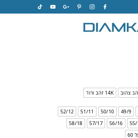
14K זהב ורוד
52/12
51/11
50/10
49/9
58/18
57/17
56/16
55/
60