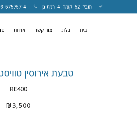
תובל 52 קומה 4 רמת-גן
03-575757-4
Skip
to
בית
בלוג
צור קשר
אודות
טבע
content
טבעת אירוסין טוויסט – oe
RE400
₪
3,500