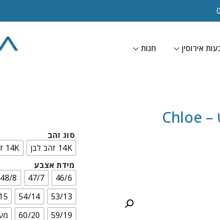
ות אירוסין
חנות
Chl
סוג זהב
14K זהב לבן
14K זהב צהוב
מידת אצבע
48/8
47/7
46/6
15
54/14
53/13
59/19
60/20
מעל 