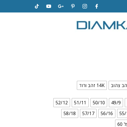
14K זהב ורוד
52/12
51/11
50/10
49/9
58/18
57/17
56/16
55/
60