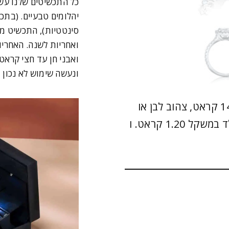
כל התכשיטים שלנו עש
יהלומים טבעיים. (בתכ
סינטטיות), התכשיט מג
ואבני חן עד חצי קרא
ונעשה שימוש לא נכון 
טבעת אירוסין אמרלד- Gali, היילו, זהב 14 קראט, צהוב לבן או
ורוד, משובצת יהלום מרכזי בחיתוך אמרלד במשקל 1.20 קראט. ו