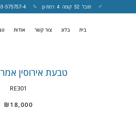
תובל 52 קומה 4 רמת-גן
03-575757-4
Skip
to
בית
בלוג
צור קשר
אודות
טבע
content
טבעת אירוסין אמרלד- 
RE301
₪
18,000