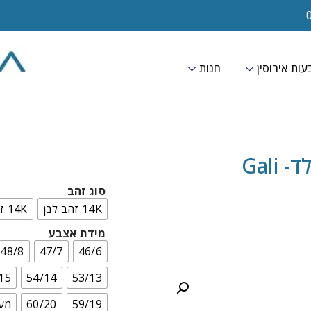
ות אירוסין
חנות
Gali
סוג זהב
14K זהב לבן
14K זהב צהוב
מידת אצבע
48/8
47/7
46/6
15
54/14
53/13
59/19
60/20
מעל 