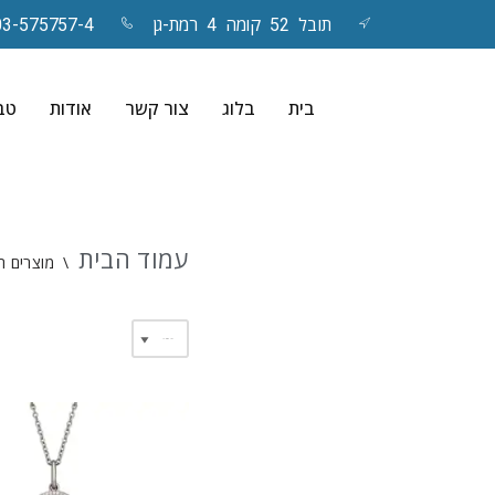
תובל 52 קומה 4 רמת-גן
03-575757-4
Skip
to
בית
בלוג
צור קשר
אודות
טבע
content
עמוד הבית
\
מוצרים ה