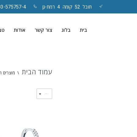
תובל 52 קומה 4 רמת-גן
03-575757-4
Skip
to
בית
בלוג
צור קשר
אודות
טבע
content
עמוד הבית
\
מוצרים ה