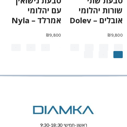
טבעת שתי
טבעת נישואין
שורות יהלומי
עם יהלומי
אובלים – Dolev
אמרלד – Nyla
₪
9,800
₪
9,800
11
10
9
…
3
2
1
→
←
13
12
ראשון-חמישי 9:30-18:30