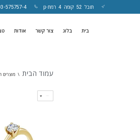
תובל 52 קומה 4 רמת-גן
03-575757-4
Skip
to
בית
בלוג
צור קשר
אודות
טבע
content
עמוד הבית
\
מוצרים ה