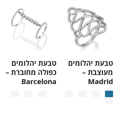
טבעת יהלומים
טבעת יהלומים
מעוצבת –
כפולה מחוברת –
Barcelona
Madrid
11
10
9
…
4
3
2
1
←