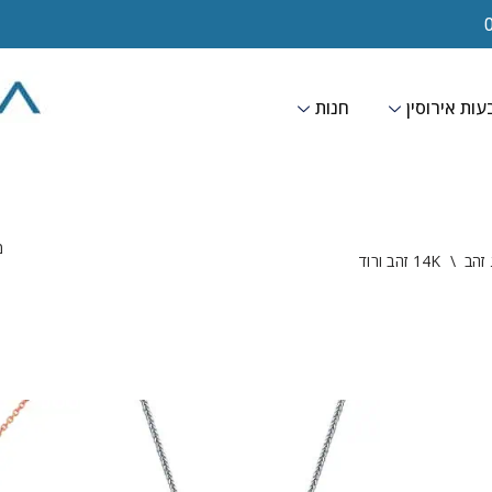
ות אירוסין
חנות
מצי
 זהב
\
14K זהב ורוד