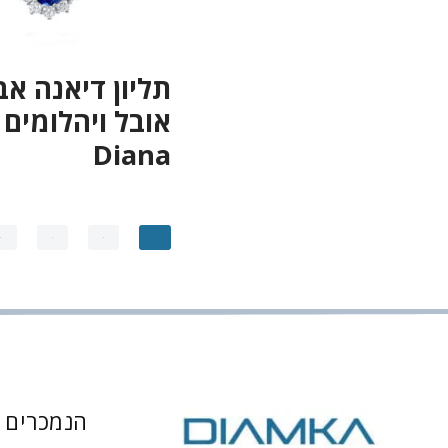
תליון דיאנה אבן
אובל ויהלומים 
Diana
4
3
2
1
הנמכרים ב