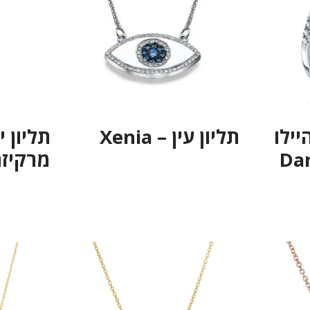
יילו
תליון עין – Xenia
תליון י
מרקיזה- ara