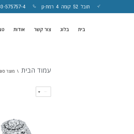
תובל 52 קומה 4 רמת-גן
03-575757-4
Skip
to
בית
בלוג
צור קשר
אודות
טבע
content
עמוד הבית
\
מוצר סוג