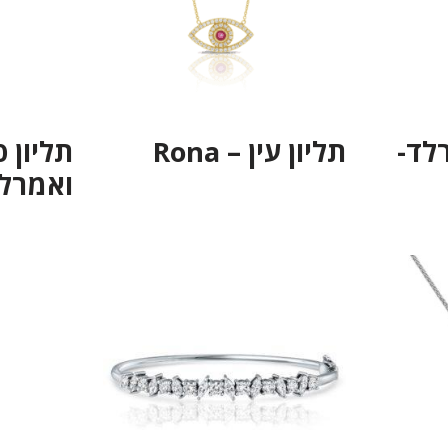
רלד-
תליון עין – Rona
תליון 
ואמרלד –